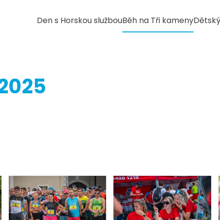
Den s Horskou službou
Běh na Tři kameny
Dětský
 2025