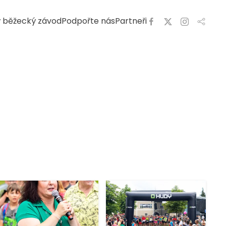
 běžecký závod
Podpořte nás
Partneři